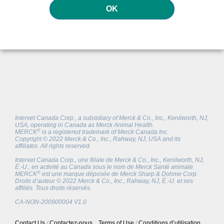
OK
Intervet Canada Corp., a subsidiary of Merck & Co., Inc., Kenilworth, NJ,
USA, operating in Canada as Merck Animal Health.
®
MERCK
is a registered trademark of Merck Canada Inc.
Copyright © 2022 Merck & Co., Inc., Rahway, NJ, USA and its
affiliates. All rights reserved.
Intervet Canada Corp., une filiale de Merck & Co., Inc., Kenilworth, NJ,
É.-U., en activité au Canada sous le nom de Merck Santé animale.
®
MERCK
est une marque déposée de Merck Sharp & Dohme Corp.
Droits d’auteur © 2022 Merck & Co., Inc., Rahway, NJ, É.-U. et ses
affiliés. Tous droits réservés.
CA-NON-200900004 V1.0
Contact Us
/
Contactez-nous
Terms of Use
/
Conditions d’utilisation